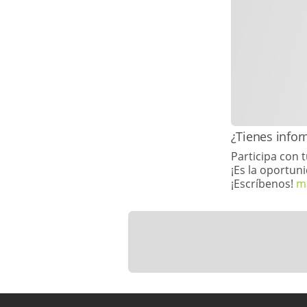
​​¿Tienes inf
Participa con 
¡Es la oportuni
¡Escríbenos!
m