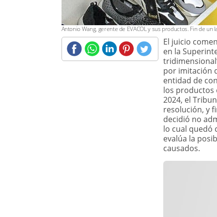
​Antonio Wang, gerente de EVACOL y sus productos. Fin de un l
​El juicio com
en la Superint
tridimensional
por imitación 
COMPARTIR
entidad de con
EMPRESAS
los productos 
Punto final al
2024, el Tribun
litigio EVACOL-
CROCS
resolución, y 
decidió no admi
lo cual quedó 
evalúa la posi
causados.