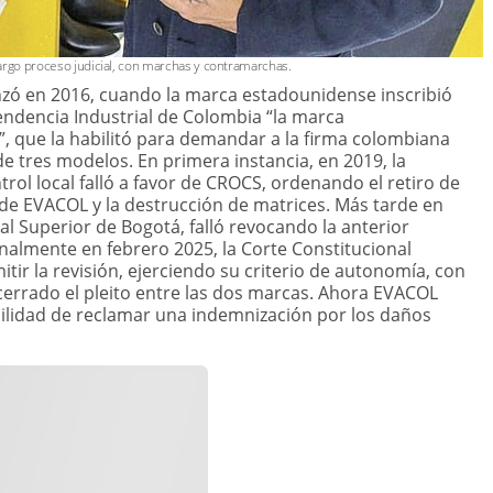
argo proceso judicial, con marchas y contramarchas.
enzó en 2016, cuando la marca estadounidense inscribió
endencia Industrial de Colombia “la marca
”, que la habilitó para demandar a la firma colombiana
de tres modelos. En primera instancia, en 2019, la
trol local falló a favor de CROCS, ordenando el retiro de
de EVACOL y la destrucción de matrices. Más tarde en
al Superior de Bogotá, falló revocando la anterior
finalmente en febrero 2025, la Corte Constitucional
tir la revisión, ejerciendo su criterio de autonomía, con
cerrado el pleito entre las dos marcas. Ahora EVACOL
bilidad de reclamar una indemnización por los daños