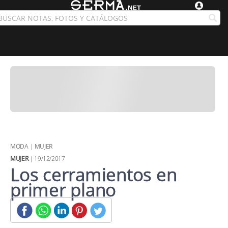
MODA
|
MUJER
MUJER
| 19/12/2017
Los cerramientos en
primer plano