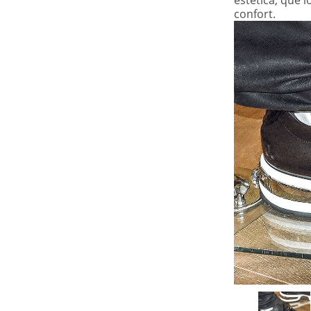
estética, que 
COMPARTIR
confort.
MUJER
La unión ideal:
moda y confort