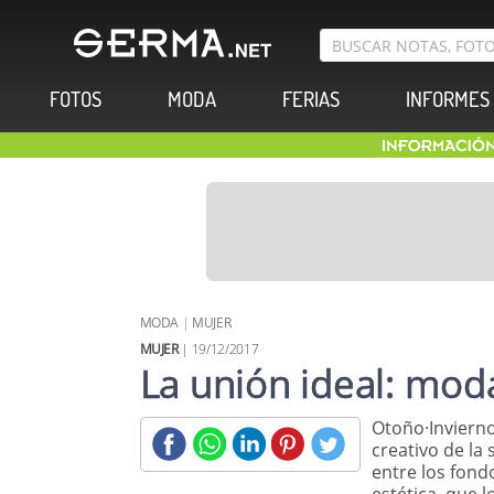
FOTOS
MODA
FERIAS
INFORMES
MODA
|
MUJER
MUJER
| 19/12/2017
La unión ideal: mod
Otoño·Invierno
creativo de la
entre los fond