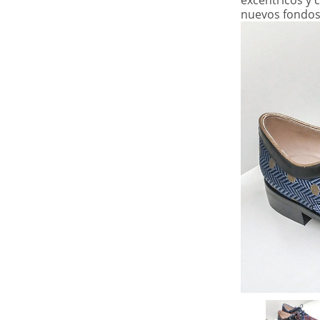
excéntricos y 
COMPARTIR
nuevos fondos,
MUJER
Estampas y
diseños con
mayor atractivo