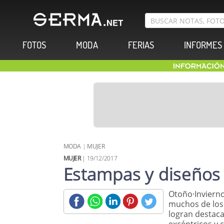
FOTOS
MODA
FERIAS
INFORMES
MODA
|
MUJER
MUJER
| 19/12/2017
Estampas y diseños 
Otoño·Inviern
muchos de los
logran destac