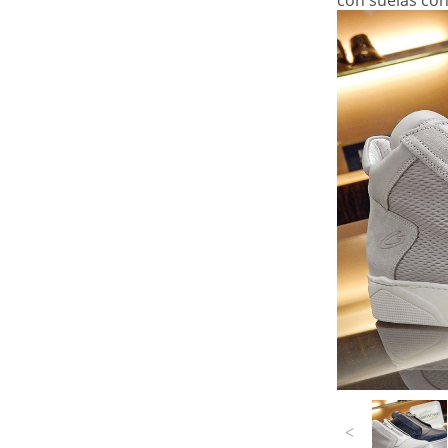
con suelas co
COMPARTIR
MUJER
Conjugación de
estilos
<