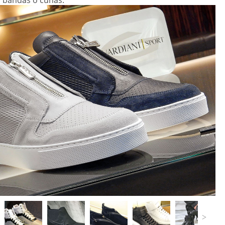
n bandas o cuñas.
>