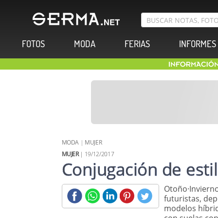
FOTOS
MODA
FERIAS
INFORMES
MODA
|
MUJER
MUJER
| 19/12/2017
Conjugación de esti
Otoño·Invierno
futuristas, de
modelos híbrid