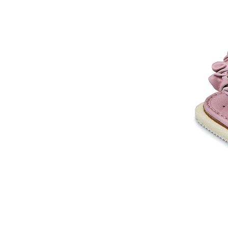
COMPARTIR
Bajo Abierto
Sandalias bajas
con tiras anchas