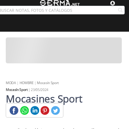
MODA
|
HOMBRE
|
Mocasín Sport
Mocasín Sport
| 23/05/2024
Mocasines Sport