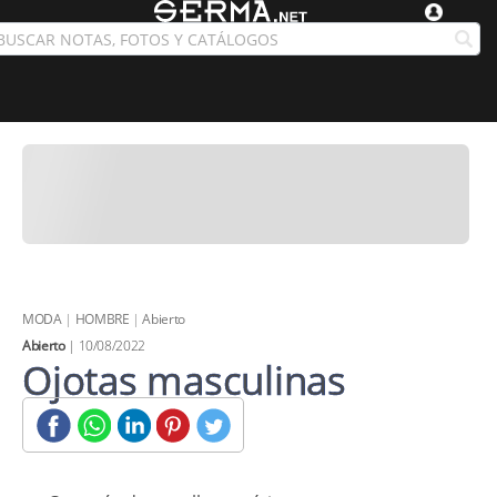
MODA
|
HOMBRE
|
Abierto
Abierto
| 10/08/2022
Ojotas masculinas